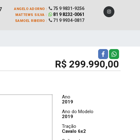
7
75 9 9831-9256
ANGELO ADORNO :
81 9 8232-0061
MATTEWS SILVA :
71 9 9934-0817
SAMOEL RIBEIRO :
R$ 299.990,00
Ano
2019
Ano do Modelo
2019
Tração
Cavalo 6x2