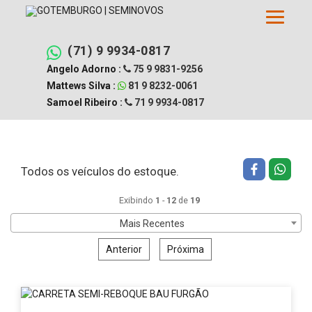
Pular
Filtrar busca
Limpar filtros
para
o
conteúdo
(71) 9 9934-0817
Angelo Adorno :
75 9 9831-9256
Mattews Silva :
81 9 8232-0061
Samoel Ribeiro :
71 9 9934-0817
Todos os veículos do estoque.
Exibindo
1
-
12
de
19
Mais Recentes
Anterior
Próxima