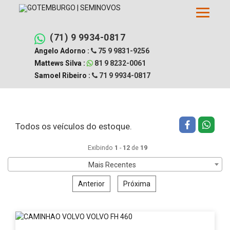
Pular
Filtrar busca
Limpar filtros
para
o
conteúdo
(71) 9 9934-0817
Angelo Adorno :
75 9 9831-9256
Mattews Silva :
81 9 8232-0061
Samoel Ribeiro :
71 9 9934-0817
Todos os veículos do estoque.
Exibindo
1
-
12
de
19
Mais Recentes
Anterior
Próxima